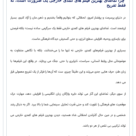
چرا تماشای بهترین فیلم‌ های کمدی خارجی یک ضرورت است، نه
فقط تفریح
در دنیای پرسرعت و پرفشار امروز، لحظاتی که بتوانیم واقعاً بخندیم و ذهن‌ مان را آزاد کنیم، بسیار
ارزشمند است. تماشای بهترین فیلم‌ های کمدی خارجی فقط یک سرگرمی ساده نیست؛ بلکه فرصتی
برای بازسازی روحیه، افزایش سطح انرژی، و حتی گسترش دیدگاه فرهنگی ماست.
بسیاری از بهترین فیلم‌های کمدی خارجی نه‌ تنها ما را می‌خندانند، بلکه با نگاهی متفاوت به
موضوعاتی مثل روابط انسانی، سیاست، نابرابری یا حتی جنگ می‌ پردازند. در واقع، این فیلم‌ها با
زبان طنز، حرف‌ هایی جدی می‌زنند و این دقیقاً چیزی‌ ست که آن‌ها را فراتر از یک تفریح معمولی قرار
می‌ دهد.
از سوی دیگر، تماشای این آثار می‌ تواند دایره واژگان زبان انگلیسی را افزایش دهد، مهارت درک
موقعیت‌ های فرهنگی را تقویت کند و حتی قدرت تحلیل سینمایی شما را بالا ببرد. اگر به دنبال رشد
شخصی و در عین حال گذراندن لحظاتی شاد هستید، دیدن بهترین فیلم‌ های کمدی خارجی می‌
تواند ترکیبی بی‌ نقص از هر دو باشد.