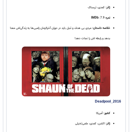
ژانر:
کمدی، ترسناک
نمره IMDb:
7.9
خلاصه داستان:
مردی بی‌ هدف و تنبل باید در دوران آخرالزمان زامبی‌ها به زندگی‌اش معنا
بدهد و رابطه‌ اش را نجات دهد!
Deadpool_2016
کشور:
آمریکا
ژانر:
اکشن، کمدی، علمی‌تخیلی