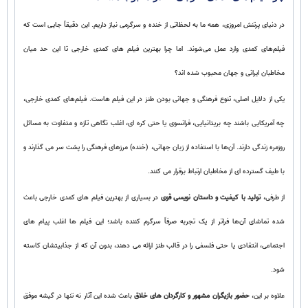
در دنیای پرتنش امروزی، همه ما به لحظاتی از خنده و سرگرمی نیاز داریم. این دقیقاً جایی است که
فیلم‌های کمدی وارد عمل می‌شوند. اما چرا بهترین فیلم های کمدی خارجی تا این حد میان
مخاطبان ایرانی و جهان محبوب شده‌ اند؟
یکی از دلایل اصلی، تنوع فرهنگی و جهانی بودن طنز در این فیلم‌ هاست. فیلم‌های کمدی خارجی،
چه آمریکایی باشند چه بریتانیایی، فرانسوی یا حتی کره‌ ای، اغلب نگاهی تازه و متفاوت به مسائل
روزمره زندگی دارند. آن‌ها با استفاده از زبان جهانی، (خنده) مرزهای فرهنگی را پشت سر می‌ گذارند و
با طیف گسترده‌ ای از مخاطبان ارتباط برقرار می‌ کنند.
از طرفی،
تولید با کیفیت و داستان‌ نویسی قوی
در بسیاری از بهترین فیلم های کمدی خارجی باعث
شده تماشای آن‌ها فراتر از یک تجربه صرفاً سرگرم‌ کننده باشد؛ این فیلم‌ ها اغلب پیام‌ های
اجتماعی، انتقادی یا حتی فلسفی را در قالب طنز ارائه می‌ دهند، بدون آن‌ که از جذابیتشان کاسته
شود.
علاوه بر این،
حضور بازیگران مشهور و کارگردان های خلاق
باعث شده این آثار نه‌ تنها در گیشه موفق