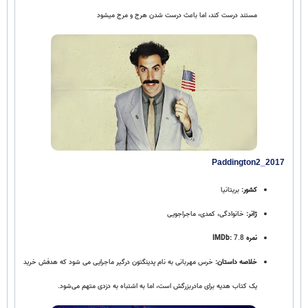
مستند درست کند، اما باعث درست شدن هرج و مرج میشود
Paddington2_2017
کشور:
بریتانیا
ژانر:
خانوادگی، کمدی، ماجراجویی
نمره IMDb:
7.8
خلاصه داستان:
خرس مهربانی به نام پدینگتون درگیر ماجرایی می‌ شود که هدفش خرید
یک کتاب هدیه برای مادربزرگش است، اما به اشتباه به دزدی متهم می‌شود.