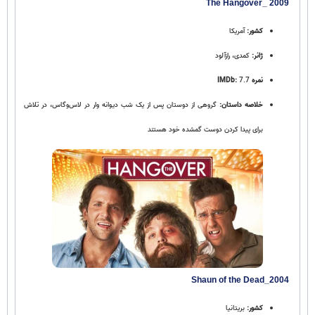
The Hangover_ 2009
کشور:
آمریکا
ژانر:
کمدی، رازآلود
نمره IMDb:
7.7
خلاصه داستان:
گروهی از دوستان پس از یک شب دیوانه‌ وار در لاس‌وگاس، در تلاش
برای پیدا کردن دوست گمشده خود هستند
Shaun of the Dead_2004
کشور:
بریتانیا