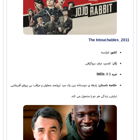
The Intouchables_2011
کشور:
فرانسه
ژانر:
کمدی، درام، بیوگرافی
نمره IMDb:
8.5
خلاصه داستان:
رابطه‌ ی دوستانه‌ بین یک مرد ثروتمند معلول و مراقب بی‌ پروای آفریقایی‌
تبارش، زندگی هر دو را متحول می‌ کند.