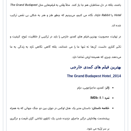
باشند، بلکه در دل مخاطبان هم جا باز کنند. مثلاً وقتی به فیلم‌هایی مثل
The Grand Budapest
Hotel
یا
Jojo Rabbit
نگاه می‌ کنیم، می‌بینیم که چطور طنز و هنر به‌ شکلی بی‌ نقص ترکیب
شده‌ اند.
در نهایت، محبوبیت بهترین فیلم های کمدی خارجی را باید در ترکیبی از خلاقیت، تنوع، کیفیت و
تاثیر گذاری دانست. آن‌ها نه‌ تنها ما را می‌ خندانند، بلکه گاهی نگاهی تازه به زندگی به ما
می‌دهند.چیزی که همیشه ارزش تماشا دارد.
بهترین فیلم های کمدی خارجی
The Grand Budapest Hotel_2014
ژانر:
کمدی، ماجراجویی، درام
نمره IMDb:
8.1
خلاصه داستان:
داستان مدیر یک هتل لوکس در دوران بین دو جنگ جهانی که به همراه
پیشخدمت وفادارش درگیر ماجرای دزدیده شدن یک تابلوی نقاشی گران‌ قیمت و درگیری
بر سر ارثیه می‌ شود.